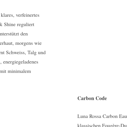
lares, verfeinertes
 Shine reguliert
nterstützt den
nerhaut, morgens wie
ernt Schweiss, Talg und
s, energiegeladenes
ut mit minimalem
Carbon Code
Luna Rossa Carbon Eau 
klassischen Fougère-Duf