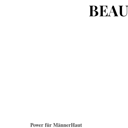
BEAU
Power für MännerHaut